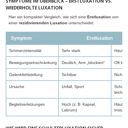
SYMPTOME IM ÜBERBLICK – ERSTLUXATION VS.
WIEDERHOLTE LUXATION
Hier ein kompakter Vergleich, wie sich eine
Erstluxation
von
einer
rezidivierenden Luxation
unterscheidet:
Symptom
Erstluxation
Schmerzintensität
Sehr stark
Häufig 
Bewegungseinschränkung
Deutlich, Arm „blockiert“
Oft kurz
Gelenkfehlstellung
Sichtbar
Nicht i
Ursache
Unfall, Sport
Schon b
leichte
Begleitverletzungen
Hoch (z. B. Kapsel,
Häufig 
Labrum)
Instabili