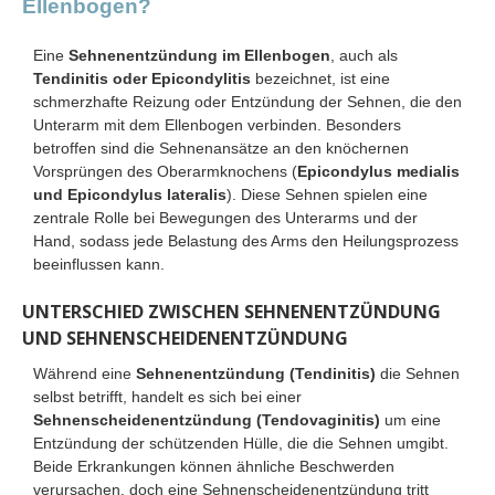
Ellenbogen?
Eine
Sehnenentzündung im Ellenbogen
, auch als
Tendinitis oder Epicondylitis
bezeichnet, ist eine
schmerzhafte Reizung oder Entzündung der Sehnen, die den
Unterarm mit dem Ellenbogen verbinden. Besonders
betroffen sind die Sehnenansätze an den knöchernen
Vorsprüngen des Oberarmknochens (
Epicondylus medialis
und Epicondylus lateralis
). Diese Sehnen spielen eine
zentrale Rolle bei Bewegungen des Unterarms und der
Hand, sodass jede Belastung des Arms den Heilungsprozess
beeinflussen kann.
UNTERSCHIED ZWISCHEN SEHNENENTZÜNDUNG
UND SEHNENSCHEIDENENTZÜNDUNG
Während eine
Sehnenentzündung
(Tendinitis)
die Sehnen
selbst betrifft, handelt es sich bei einer
Sehnenscheidenentzündung
(Tendovaginitis)
um eine
Entzündung der schützenden Hülle, die die Sehnen umgibt.
Beide Erkrankungen können ähnliche Beschwerden
verursachen, doch eine Sehnenscheidenentzündung tritt