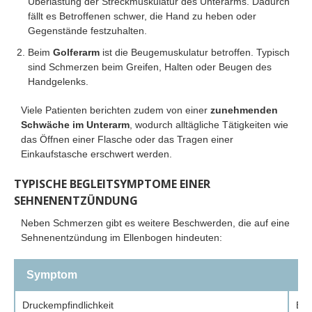
Überlastung der Streckmuskulatur des Unterarms. Dadurch
fällt es Betroffenen schwer, die Hand zu heben oder
Gegenstände festzuhalten.
Beim
Golferarm
ist die Beugemuskulatur betroffen. Typisch
sind Schmerzen beim Greifen, Halten oder Beugen des
Handgelenks.
Viele Patienten berichten zudem von einer
zunehmenden
Schwäche im Unterarm
, wodurch alltägliche Tätigkeiten wie
das Öffnen einer Flasche oder das Tragen einer
Einkaufstasche erschwert werden.
TYPISCHE BEGLEITSYMPTOME EINER
SEHNENENTZÜNDUNG
Neben Schmerzen gibt es weitere Beschwerden, die auf eine
Sehnenentzündung im Ellenbogen hindeuten:
Symptom
B
Druckempfindlichkeit
Ber