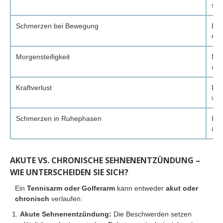
sch
Schmerzen bei Bewegung
Dre
ode
Morgensteifigkeit
Nac
an.
Kraftverlust
Die
wir
Schmerzen in Ruhephasen
In 
auc
AKUTE VS. CHRONISCHE SEHNENENTZÜNDUNG –
WIE UNTERSCHEIDEN SIE SICH?
Ein
Tennisarm oder Golferarm
kann entweder
akut oder
chronisch
verlaufen:
Akute Sehnenentzündung:
Die Beschwerden setzen